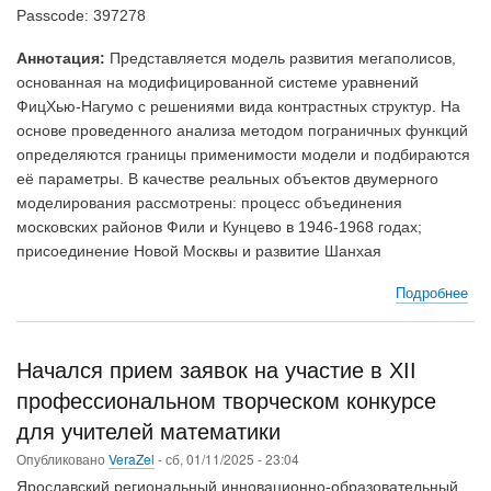
Passcode: 397278
Аннотация:
Представляется модель развития мегаполисов,
основанная на модифицированной системе уравнений
ФицХью-Нагумо с решениями вида контрастных структур. На
основе проведенного анализа методом пограничных функций
определяются границы применимости модели и подбираются
её параметры. В качестве реальных объектов двумерного
моделирования рассмотрены: процесс объединения
московских районов Фили и Кунцево в 1946-1968 годах;
присоединение Новой Москвы и развитие Шанхая
Подробнее
о
Се
по
нел
Начался прием заявок на участие в XII
дин
профессиональном творческом конкурсе
На
Ти
для учителей математики
Ле
Опубликовано
VeraZel
-
сб, 01/11/2025 - 23:04
«Ис
Ярославский региональный инновационно-образовательный
ме