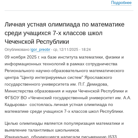
Подробнее
о
Пр
учи
мат
Личная устная олимпиада по математике
дл
среди учащихся 7-х классов школ
обу
по
Чеченской Республики
доп
Опубликовано
igor_preobr
-
ср, 12/11/2025 - 18:24
пр
09 ноября 2025 г. на базе института математики, физики и
пр
«И
информационных технологий в рамках сотрудничества
ра
Регионального научно-образовательного математического
мат
центра "Центр интегрируемых систем" Ярославского
в
государственного университета им. П.Г. Демидова,
усл
Министерства образования и науки Чеченской Республики и
со
ФГБОУ ВО «Чеченский государственный университет им. А.А.
обр
Кадырова» состоялась личная устная олимпиада по
пр
математике среди учащихся 7-х классов школ Республики.
Целью олимпиады является популяризация математики и
выявление талантливых школьников.
Изначально обучающиеся написали письменную (633