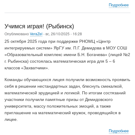
Подробнее
о
Ос
уст
ол
Учимся играя! (Рыбинск)
шк
Опубликовано
VeraZel
-
вс, 26/10/2025 - 16:28
5-
7
25 октября 2025 года при поддержке РНОМЦ «Центр
кла
интегрируемых систем» ЯрГУ им. П.Г. Демидова в МОУ СОШ
по
«Образовательный комплекс имени Б.Н. Богачева» (лицей №2
мат
г. Рыбинска) состоялась математическая игра для 5 – 6
классов «Захватчики».
Команды обучающихся лицея получили возможность проявить
себя в решении нестандартных задач, блеснуть смекалкой,
математической эрудицией и логикой. По итогам состязаний
участники получили памятные призы от Демидовского
университета, массу положительных эмоций, а также
приглашение на математический кружок, проводящийся в
лицее.
Подробнее
о