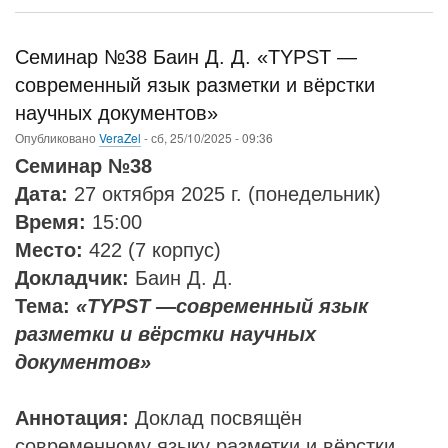
Уч
игр
(Ры
Семинар №38 Баин Д. Д. «TYPST —
современный язык разметки и вёрстки
научных документов»
Опубликовано
VeraZel
-
сб, 25/10/2025 - 09:36
Семинар №38
Дата:
27 октября 2025 г. (понедельник)
Время:
15:00
Место:
422 (7 корпус)
Докладчик:
Баин Д. Д.
Тема:
«TYPST —современный язык
разметки и вёрстки научных
документов»
Аннотация:
Доклад посвящён
современному языку разметки и вёрстки