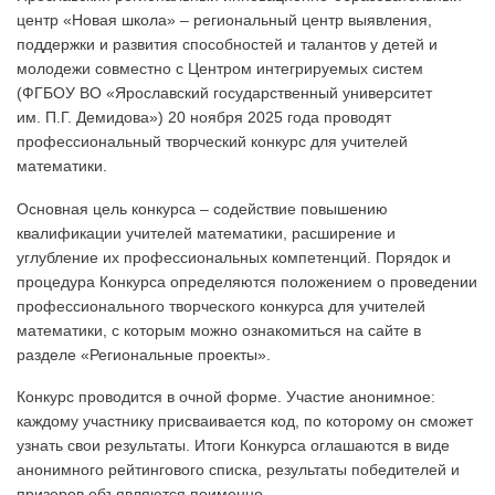
аси
центр «Новая школа» – региональный центр выявления,
ана
поддержки и развития способностей и талантов у детей и
дл
молодежи совместно с Центром интегрируемых систем
раз
(ФГБОУ ВО «Ярославский государственный университет
мо
им. П.Г. Демидова») 20 ноября 2025 года проводят
раз
профессиональный творческий конкурс для учителей
мег
математики.
Основная цель конкурса – содействие повышению
квалификации учителей математики, расширение и
углубление их профессиональных компетенций. Порядок и
процедура Конкурса определяются положением о проведении
профессионального творческого конкурса для учителей
математики, с которым можно ознакомиться на сайте в
разделе «Региональные проекты».
Конкурс проводится в очной форме. Участие анонимное:
каждому участнику присваивается код, по которому он сможет
узнать свои результаты. Итоги Конкурса оглашаются в виде
анонимного рейтингового списка, результаты победителей и
призеров объявляются поименно.