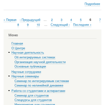
Подробнее
о
Уч
игр
(Га
Первая
« Первая
←
‹ Предыдущий
…
Страница
2
Страница
3
Страница
4
Страница
5
Текущая
6
Стр
7
Ям
Нумерация
страница
страница
Страница
8
Страница
9
Страница
10
…
Следующая
Следующий ›
Последняя
Последняя »
страниц
страница
страница
Меню
Главная
О Центре
Научная деятельность
Об интегрируемых системах
Организация научной деятельности
Основные публикации
Научные сотрудники
Научные семинары
Семинар по интегрируемым системам
Семинар по нелинейной динамике
Работа со студентами и аспирантами
Семинар для студентов
Спецкурсы для студентов
Мероприятия для студентов