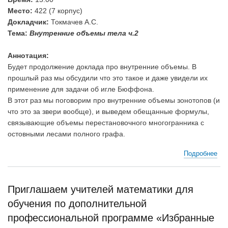
Место:
422 (7 корпус)
Докладчик:
Токмачев А.С.
Тема:
Внутренние объемы тела ч.2
Аннотация:
Будет продолжение доклада про внутренние объемы. В
прошлый раз мы обсудили что это такое и даже увидели их
применение для задачи об игле Бюффона.
В этот раз мы поговорим про внутренние объемы зонотопов (и
что это за звери вообще), и выведем обещанные формулы,
связывающие объемы перестановочного многогранника с
остовными лесами полного графа.
Подробнее
о
Се
№3
Ток
Приглашаем учителей математики для
С.
обучения по дополнительной
"Вн
об
профессиональной программе «Избранные
тел