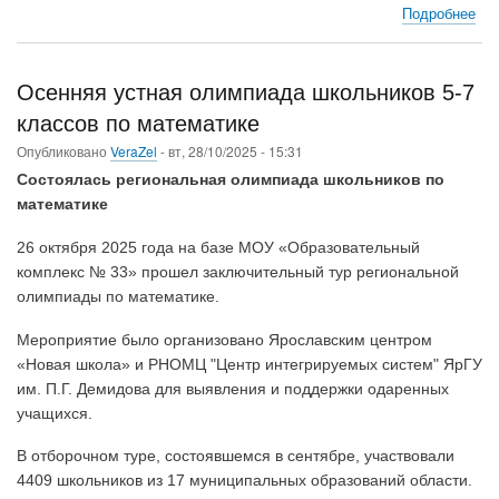
Подробнее
о
На
пр
зая
Осенняя устная олимпиада школьников 5-7
на
классов по математике
уча
в
Опубликовано
VeraZel
-
вт, 28/10/2025 - 15:31
XII
Состоялась региональная олимпиада школьников по
пр
математике
тво
кон
26 октября 2025 года на базе МОУ «Образовательный
дл
комплекс № 33» прошел заключительный тур региональной
учи
олимпиады по математике.
мат
Мероприятие было организовано Ярославским центром
«Новая школа» и РНОМЦ "Центр интегрируемых систем" ЯрГУ
им. П.Г. Демидова для выявления и поддержки одаренных
учащихся.
В отборочном туре, состоявшемся в сентябре, участвовали
4409 школьников из 17 муниципальных образований области.