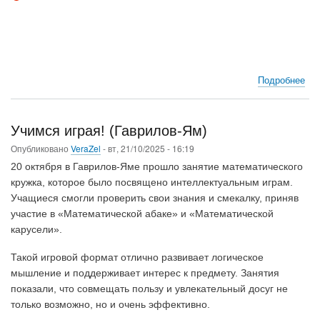
Подробнее
о
Се
№3
Ба
Учимся играя! (Гаврилов-Ям)
Д.
Опубликовано
VeraZel
-
вт, 21/10/2025 - 16:19
Д.
«T
20 октября в Гаврилов-Яме прошло занятие математического
—
кружка, которое было посвящено интеллектуальным играм.
со
Учащиеся смогли проверить свои знания и смекалку, приняв
язы
участие в «Математической абаке» и «Математической
раз
карусели».
и
вёр
Такой игровой формат отлично развивает логическое
на
мышление и поддерживает интерес к предмету. Занятия
док
показали, что совмещать пользу и увлекательный досуг не
только возможно, но и очень эффективно.