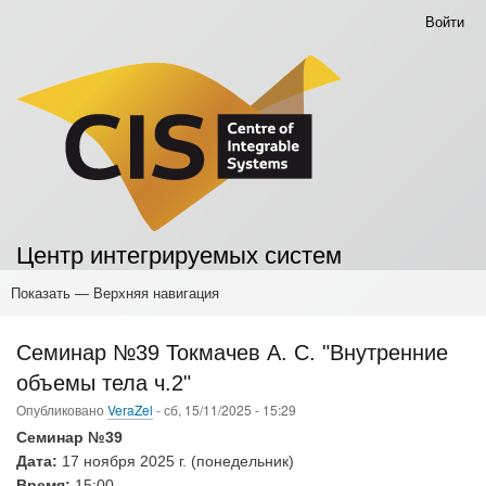
Перейти
Войти
Меню
к
учётной
основному
записи
содержанию
пользователя
Центр интегрируемых систем
Показать — Верхняя навигация
Верхняя
навигация
Главная
Основные публикации
Конференции
Мероприятия
Научные семинары
Мероприятия для учителей
Мероприятия для школьников
Семинары для студентов
Семинар №39 Токмачев А. С. "Внутренние
объемы тела ч.2"
Опубликовано
VeraZel
-
сб, 15/11/2025 - 15:29
Семинар №39
Дата:
17 ноября 2025 г. (понедельник)
Время:
15:00