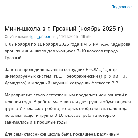
Подробнее
о
Ли
уст
ол
Мини-школа в г. Грозный (ноябрь 2025 г.)
по
Опубликовано
igor_preobr
-
вт, 11/11/2025 - 19:59
мат
ср
С 07 ноября по 11 ноября 2025 года в ЧГУ им. А.А. Кадырова
уч
прошла мини-школа для учащихся 7-10 классов города
7-
Грозный.
х
кла
Занятия проводили научный сотрудник РНОМЦ “Центр
шк
интегрируемых систем” И.Е. Преображенский (ЯрГУ им П.Г.
Чеч
Демидова) и младший научный сотрудник Алексеев В.В
Рес
Мероприятие стало естественным продолжением занятий в
течении года. В работе участвовали две группы обучающихся:
группа 7-х классов, ребята, которых отобрали в начале года
по олимпиаде, и группа 8-10 классов, ребята которые
занимались и в прошлые годы.
Для семиклассников школа была посвящена различным