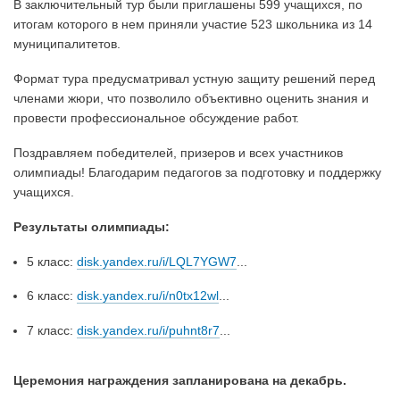
В заключительный тур были приглашены 599 учащихся, по
итогам которого в нем приняли участие 523 школьника из 14
муниципалитетов.
Формат тура предусматривал устную защиту решений перед
членами жюри, что позволило объективно оценить знания и
провести профессиональное обсуждение работ.
Поздравляем победителей, призеров и всех участников
олимпиады! Благодарим педагогов за подготовку и поддержку
учащихся.
Результаты олимпиады:
5 класс:
disk.yandex.ru/i/LQL7YGW7
...
6 класс:
disk.yandex.ru/i/n0tx12wl
...
7 класс:
disk.yandex.ru/i/puhnt8r7
...
Церемония награждения запланирована на декабрь.