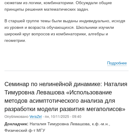
сюжетам из логики, комбинаторики. Обсуждали общие
принципы решения математических задач.
В старшей группе темы были выданы индивидуально, исходя
из уровня и возраста обучающихся. Школьники изучили
широкий круг вопросов из комбинаторики, алгебры и
геометрии.
Подробнее
о
Ми
шк
в
Семинар по нелинейной динамике: Наталия
г.
Тимуровна Левашова «Использование
Гро
(но
методов асимптотического анализа для
202
разработки модели развития мегаполисов»
г.)
Опубликовано
VeraZel
-
пн, 10/11/2025 - 09:40
Докладчик:
Наталия Тимуровна Левашова, к.ф.-м.н.,
Физический ф-т МГУ