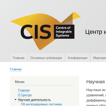
Меню
учётной
записи
пользователя
Центр 
Главная
Основные публикации
Конференции
Меропри
Верхняя
навигация
Главная
Строка
навигации
Научная
Меню
Научные ис
Главная
уравнений,
О Центре
Научная деятельность
дифференци
Об интегрируемых системах
разных обла