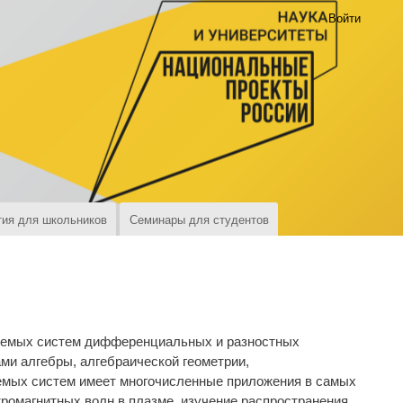
Войти
ия для школьников
Семинары для студентов
уемых систем дифференциальных и разностных
ми алгебры, алгебраической геометрии,
уемых систем имеет многочисленные приложения в самых
тромагнитных волн в плазме, изучение распространения