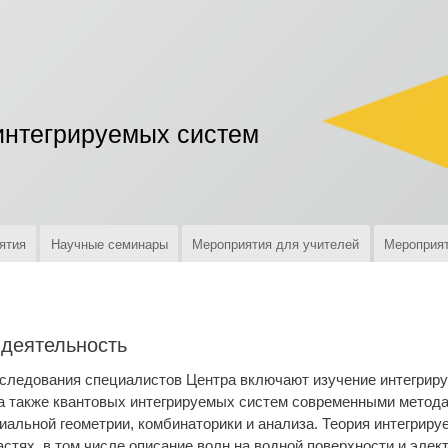
Перейти
к
основному
содержанию
интегрируемых систем
ятия
Научные семинары
Мероприятия для учителей
Мероприят
 деятельность
следования специалистов Центра включают изучение интегрир
 а также квантовых интегрируемых систем современными метода
альной геометрии, комбинаторики и анализа. Теория интегрир
стях, в том числе описание волн на водной поверхности и элек