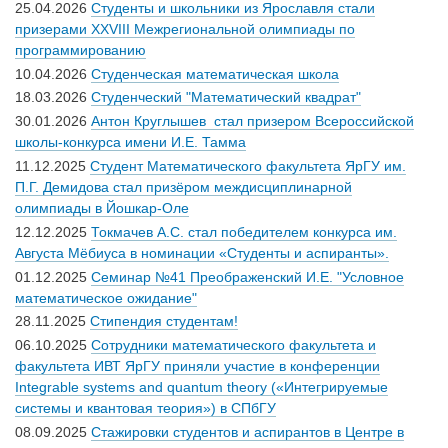
25.04.2026
Студенты и школьники из Ярославля стали
призерами XXVIII Межрегиональной олимпиады по
программированию
10.04.2026
Студенческая математическая школа
18.03.2026
Студенческий "Математический квадрат"
30.01.2026
Антон Круглышев стал призером Всероссийской
школы-конкурса имени И.Е. Тамма
11.12.2025
Студент Математического факультета ЯрГУ им.
П.Г. Демидова стал призёром междисциплинарной
олимпиады в Йошкар-Оле
12.12.2025
Токмачев А.С. стал победителем конкурса им.
Августа Мёбиуса в номинации «Студенты и аспиранты».
01.12.2025
Семинар №41 Преображенский И.Е. "Условное
математическое ожидание"
28.11.2025
Стипендия студентам!
06.10.2025
Сотрудники математического факультета и
факультета ИВТ ЯрГУ приняли участие в конференции
Integrable systems and quantum theory («Интегрируемые
системы и квантовая теория») в СПбГУ
08.09.2025
Стажировки студентов и аспирантов в Центре в