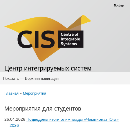
Перейти
Войти
Меню
к
учётной
основному
записи
содержанию
пользователя
Центр интегрируемых систем
Показать — Верхняя навигация
Верхняя
навигация
Главная
Основные публикации
Конференции
Мероприятия
Научные семинары
Мероприятия для учителей
Мероприятия для школьников
Семинары для студентов
Главная
Мероприятия
Строка
навигации
Мероприятия для студентов
26.04.2026
Подведены итоги олимпиады «Чемпионат Юга»
— 2026