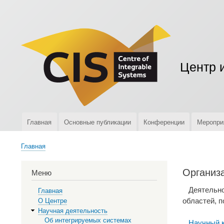
Меню
учётной
записи
пользователя
Центр 
Главная
Основные публикации
Конференции
Меропри
Верхняя
навигация
Главная
Строка
навигации
Организа
Меню
Деятельнос
Главная
областей, 
О Центре
Научная деятельность
Об интегрируемых системах
Научный 