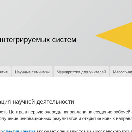
Перейти
к
основному
содержанию
интегрируемых систем
ятия
Научные семинары
Мероприятия для учителей
Мероприят
ция научной деятельности
ть Центра в первую очередь направлена на создание рабочей
получение инновационных результатов и открытие новых направ
коллектив Центра
включает специалистов из Ярославского госуд