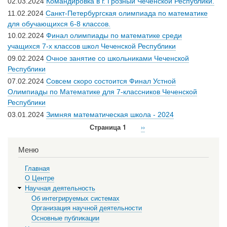
02.03.2024
Командировка в г. Грозный Чеченской Республики.
11.02.2024
Санкт-Петербургская олимпиада по математике
для обучающихся 6-8 классов.
10.02.2024
Финал олимпиады по математике среди
учащихся 7-х классов школ Чеченской Республики
09.02.2024
Очное занятие со школьниками Чеченской
Республики
07.02.2024
Совсем скоро состоится Финал Устной
Олимпиады по Математике для 7-классников Чеченской
Республики
03.01.2024
Зимняя математическая школа - 2024
Страница 1
Следующая
››
Нумерация
страница
страниц
Меню
Главная
О Центре
Научная деятельность
Об интегрируемых системах
Организация научной деятельности
Основные публикации