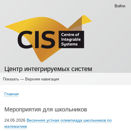
Перейти
Войти
Меню
к
учётной
основному
записи
содержанию
пользователя
Центр интегрируемых систем
Показать — Верхняя навигация
Верхняя
навигация
Главная
Основные публикации
Конференции
Мероприятия
Научные семинары
Мероприятия для учителей
Мероприятия для школьников
Семинары для студентов
Главная
Строка
навигации
Мероприятия для школьников
24.05.2026
Весенняя устная олимпиада школьников по
математике