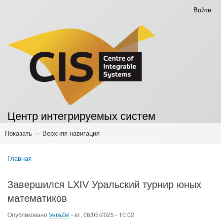
Перейти
Войти
Меню
к
учётной
основному
записи
содержанию
пользователя
Центр интегрируемых систем
Показать — Верхняя навигация
Верхняя
навигация
Главная
Основные публикации
Конференции
Мероприятия
Научные семинары
Мероприятия для учителей
Мероприятия для школьников
Семинары для студентов
Главная
Строка
навигации
Завершился LXIV Уральский турнир юных
математиков
Опубликовано
VeraZel
-
вт, 06/05/2025 - 10:02