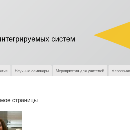
Перейти
к
основному
содержанию
интегрируемых систем
ятия
Научные семинары
Мероприятия для учителей
Мероприят
мое страницы