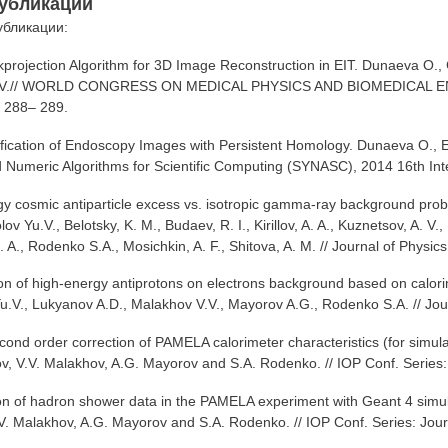
убликаций
бликации:
kprojection Algorithm for 3D Image Reconstruction in EIT. Dunaeva O., 
v V.// WORLD CONGRESS ON MEDICAL PHYSICS AND BIOMEDICAL EN
. 288– 289.
ification of Endoscopy Images with Persistent Homology. Dunaeva O., E
 Numeric Algorithms for Scientific Computing (SYNASC), 2014 16th In
gy cosmic antiparticle excess vs. isotropic gamma-ray background pro
ov Yu.V., Belotsky, K. M., Budaev, R. I., Kirillov, A. A., Kuznetsov, A. V
 A.,
Rodenko S.A.,
Mosichkin, A. F., Shitova, A. M.
// Journal of Physic
tion of high-energy antiprotons on electrons background based on calo
.V., Lukyanov A.D., Malakhov V.V., Mayorov A.G., Rodenko S.A. // Jour
second order correction of PAMELA calorimeter characteristics (for simu
v, V.V. Malakhov, A.G. Mayorov and S.A. Rodenko.
//
IOP Conf. Series:
n of hadron shower data in the PAMELA experiment with Geant 4 simul
V. Malakhov, A.G. Mayorov and S.A. Rodenko. //
IOP Conf. Series: Jour