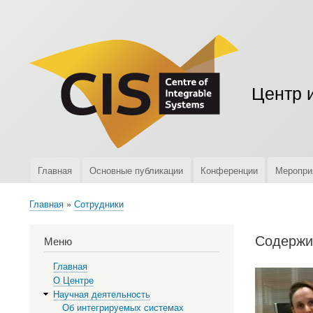
Меню
учётной
записи
пользователя
Центр 
Главная
Основные публикации
Конференции
Меропри
Верхняя
навигация
Главная
Сотрудники
Строка
навигации
Содержи
Меню
Главная
О Центре
Научная деятельность
Об интегрируемых системах