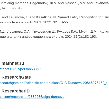
unfolding methods. Bogomolov, Yu.V. and Alekseev, V.V. and Levanova,
6, №6, 628-642.
M. and Levanova, O.and Kasatkina, N. Named Entity Recognition for Rus
vations Association FRUCT.
2022. 32. 49-55.
М.Д., Леванова О.А., Грушевская Д., Кухарев К.А., Мурин Д.М., Ка
ие и анализ информационных систем. 2024;31(2):182-193.
mathnet.ru
athnet.ru/rus/person53380
 ResearchGate
researchgate.net/scientific-contributions/O-A-Dunaeva-2084827846?_t
ResearcherID
ons.com/researcher/2332966/olga-dunaeva