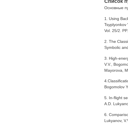
Список п
Основные пу
1. Using Bac
Tsyplyonko
Vol. 25/2. PP
2. The Class
Symbolic and
3. High-ener
V.V., Bogomol
Mayorova, M.
4.Classifica
Bogomolov Yu
5. In-flight 
A.D. Lukyano
6. Compariso
Lukyanov, V.