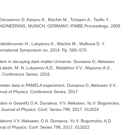
Gerasimov D.,Karpov А., Machin M., Tchayev А., Tsofin Y.,
GINEERING, MUNICH, GERMANY. IFMBE Proceedings, 2009.
delsbrunner H., Lukyanov A., Machin M., Malkova D. //
ternational Symposium on, 2014. Pp. 565–570.
blem in decaying dark matter Universe. Dunaeva O, Alekseev
., Laletin, M. N.,Lukyanov A.D., Malakhov V.V., Mayorov A.G.,
s: Conference Series, 2016.
rimeter data in PAMELA experiment. Dunaeva O, Alekseev V.V.,
nal of Physics: Conference Series, 2017.
lation in Geant4) O.A. Dunaeva, V.V. Alekseev, Yu.V. Bogomolov,
 Journal of Physics: Conf. Series 798, 2017, 012024
ations
V.V. Alekseev
, O.A. Dunaeva, Yu.V. Bogomolov, A.D.
nal of Physics: Conf. Series 798, 2017, 012022