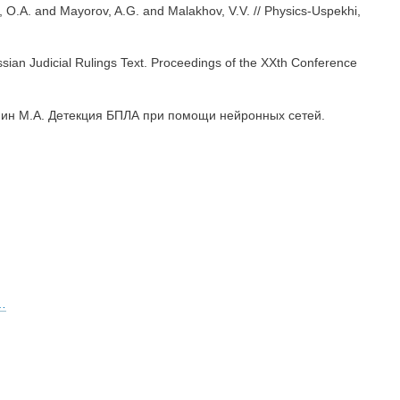
 O.A. and Mayorov, A.G. and Malakhov, V.V. // Physics-Uspekhi,
sian Judicial Rulings Text. Proceedings of the XXth Conference
линин М.А. Детекция БПЛА при помощи нейронных сетей.
…