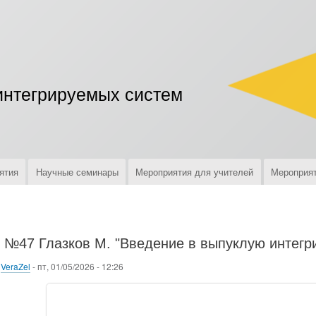
Перейти
к
основному
содержанию
интегрируемых систем
ятия
Научные семинары
Мероприятия для учителей
Мероприят
№47 Глазков М. "Введение в выпуклую интегри
о
VeraZel
-
пт, 01/05/2026 - 12:26