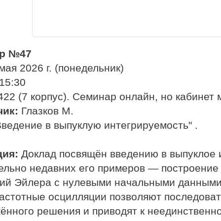
р №47
мая 2026 г. (понедельник)
15:30
22 (7 корпус). Семинар онлайн, но кабинет 
чик:
Глазков М.
ведение в выпуклую интегрируемость" .
ция:
Доклад посвящён введению в выпуклое 
ельно недавних его примеров — построени
ий Эйлера с нулевыми начальными данными.
астотные осцилляции позволяют последоват
ённого решения и приводят к неединственн