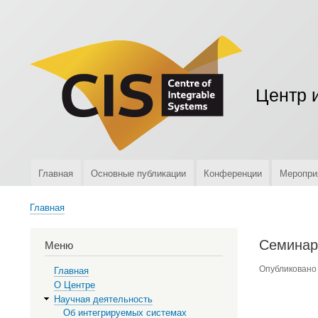
Меню
учётной
записи
пользователя
Центр 
Главная
Основные публикации
Конференции
Меропри
Верхняя
навигация
Главная
Строка
навигации
Семинар 
Меню
Опубликован
Главная
О Центре
Научная деятельность
Об интегрируемых системах