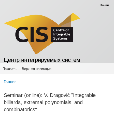
Перейти
Войти
Меню
к
учётной
основному
записи
содержанию
пользователя
Центр интегрируемых систем
Показать — Верхняя навигация
Верхняя
навигация
Главная
Основные публикации
Конференции
Мероприятия
Научные семинары
Мероприятия для учителей
Мероприятия для школьников
Семинары для студентов
Главная
Строка
навигации
Seminar (online): V. Dragović "Integrable
billiards, extremal polynomials, and
combinatorics"