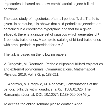
trajectories is based on a new combinatorial object: billiard
partitions.
The case study of trajectories of small periods T, d ≤ T ≤ 2d is
given. In particular, it is shown that all d-periodic trajectories are
contained in a coordinate-hyperplane and that for a given
ellipsoid, there is a unique set of caustics which generates d +
1-periodic trajectories. A complete catalog of billiard trajectories
with small periods is provided for d = 3.
The talk is based on the following papers:
V. Dragović, M. Radnović, Periodic ellipsoidal billiard trajectories
and extremal polynomials, Communications. Mathematical
Physics, 2019, Vol. 372, p. 183-211.
G. Andrews, V. Dragović, M. Radnović, Combinatorics of the
periodic billiards within quadrics, arXiv: 1908.01026, The
Ramanujan Journal, DOI: 10.1007/s11139-020-00346-y.
To access the online seminar please contact Anna