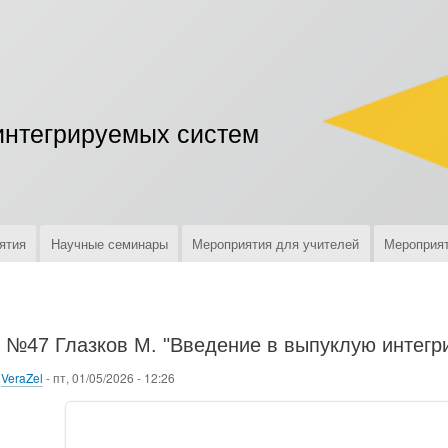
Перейти
к
основному
содержанию
интегрируемых систем
ятия
Научные семинары
Мероприятия для учителей
Мероприят
№47 Глазков М. "Введение в выпуклую интегри
о
VeraZel
-
пт, 01/05/2026 - 12:26