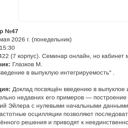
р №47
мая 2026 г. (понедельник)
15:30
22 (7 корпус). Семинар онлайн, но кабинет 
чик:
Глазков М.
ведение в выпуклую интегрируемость" .
ция:
Доклад посвящён введению в выпуклое 
ельно недавних его примеров — построени
ий Эйлера с нулевыми начальными данными.
астотные осцилляции позволяют последоват
ённого решения и приводят к неединственн