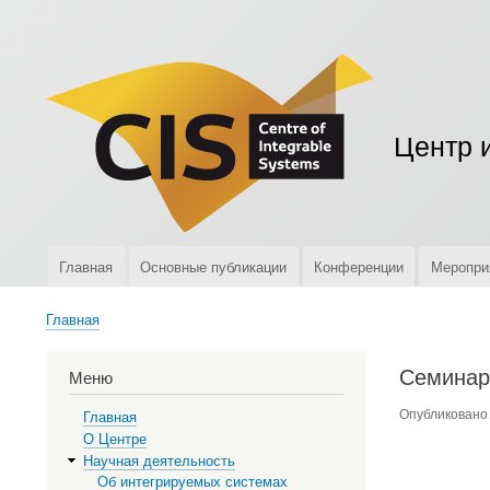
Меню
учётной
записи
пользователя
Центр 
Главная
Основные публикации
Конференции
Меропри
Верхняя
навигация
Главная
Строка
навигации
Семинар 
Меню
Опубликован
Главная
О Центре
Научная деятельность
Об интегрируемых системах