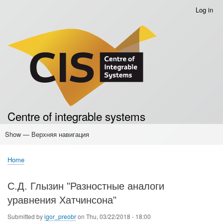
Skip
Log in
Меню
to
учётной
main
записи
content
пользователя
Centre of integrable systems
Show — Верхняя навигация
Верхняя
навигация
Home
Основные публикации
Conferences
Events
Seminars
Мероприятия для учителей
Мероприятия для школьников
Семинары для студентов
Home
Breadcrumb
С.Д. Глызин "Разностные аналоги
уравнения Хатчинсона"
Submitted by
igor_preobr
on
Thu, 03/22/2018 - 18:00