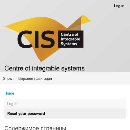
Skip
Log in
Меню
to
учётной
main
записи
content
пользователя
Centre of integrable systems
Show — Верхняя навигация
Верхняя
навигация
Home
Основные публикации
Conferences
Events
Seminars
Мероприятия для учителей
Мероприятия для школьников
Семинары для студентов
Home
Breadcrumb
Log in
Primary
Reset your password
(active
tabs
tab)
Содержимое страницы