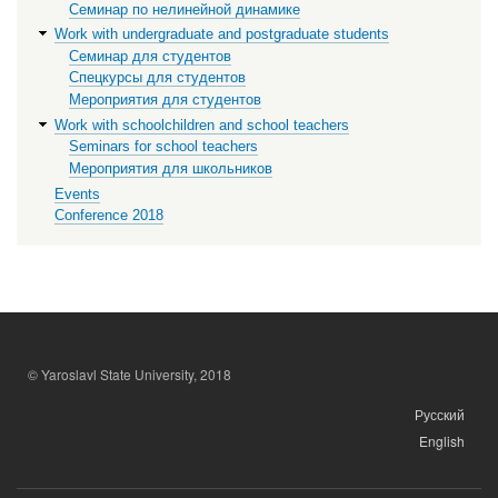
Семинар по нелинейной динамике
Work with undergraduate and postgraduate students
Семинар для студентов
Спецкурсы для студентов
Мероприятия для студентов
Work with schoolchildren and school teachers
Seminars for school teachers
Мероприятия для школьников
Events
Conference 2018
© Yaroslavl State University, 2018
Русский
English