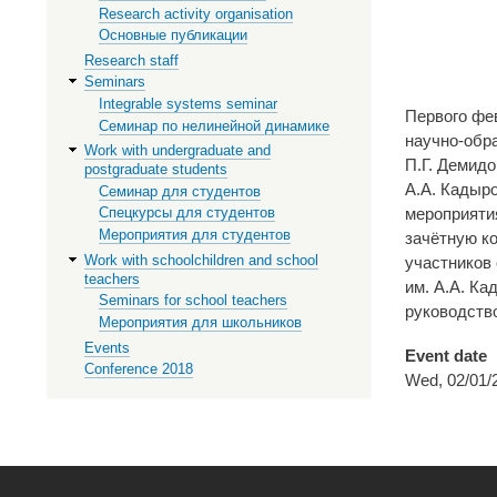
Research activity organisation
Основные публикации
Research staff
Seminars
Integrable systems seminar
Первого фе
Семинар по нелинейной динамике
научно-обра
Work with undergraduate and
П.Г. Демид
postgraduate students
А.А. Кадыр
Семинар для студентов
мероприяти
Спецкурсы для студентов
Мероприятия для студентов
зачётную к
Work with schoolchildren and school
участников
teachers
им. А.А. Ка
Seminars for school teachers
руководств
Мероприятия для школьников
Events
Event date
Conference 2018
Wed, 02/01/2